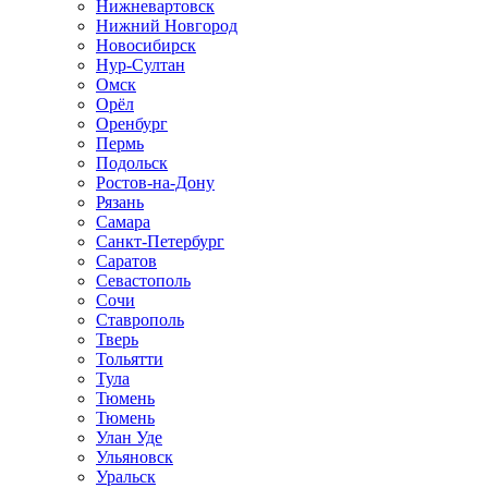
Нижневартовск
Нижний Новгород
Новосибирск
Нур-Султан
Омск
Орёл
Оренбург
Пермь
Подольск
Ростов-на-Дону
Рязань
Самара
Санкт-Петербург
Саратов
Севастополь
Сочи
Ставрополь
Тверь
Тольятти
Тула
Тюмень
Тюмень
Улан Уде
Ульяновск
Уральск